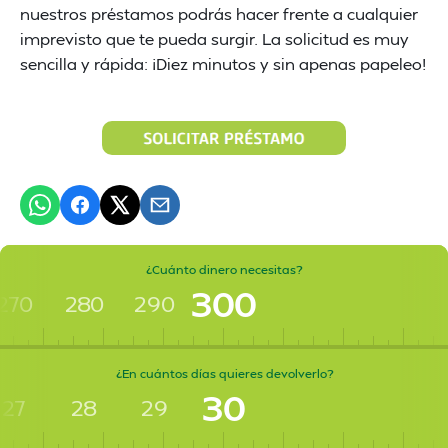
nuestros préstamos podrás hacer frente a cualquier
imprevisto que te pueda surgir. La solicitud es muy
sencilla y rápida: ¡Diez minutos y sin apenas papeleo!
¿Cuánto dinero necesitas?
300
270
280
290
¿En cuántos días quieres devolverlo?
30
27
28
29