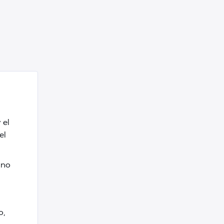
 el
el
 no
o,