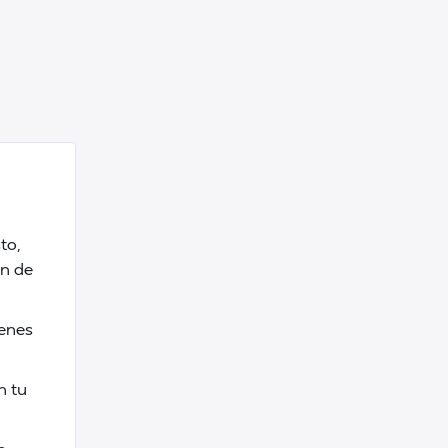
to,
ón de
ienes
n tu