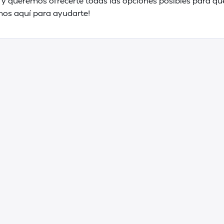
 y queremos ofrecerte todas las opciones posibles para qu
amos aquí para ayudarte!